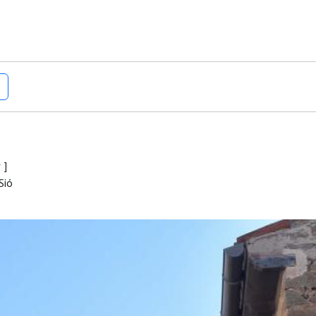
r
]
Sió