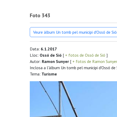
Foto 343
Veure àlbum Un tomb pel municipi d'Ossó de Sió
Data:
6.1.2017
Lloc:
Ossó de Sió
[
+ fotos de Ossó de Sió
]
Autor:
Ramon Sunyer
[
+ fotos de Ramon Sunye
Inclosa a l'àlbum Un tomb pel municipi d'Ossó de 
Tema:
Turisme