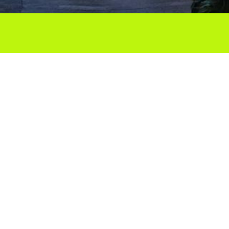
Ho vols compartir?
Troba'ns a les Xarxes