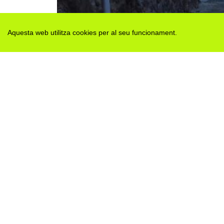
Aquesta web utilitza cookies per al seu funcionament.
Des de 2012 · La Segarra (Catalonia)
Versió juny 2026
Avis legal i Política de privacitat
Avís de cookies
Edita consentiment de cookies
Mapa web
|
Contactar