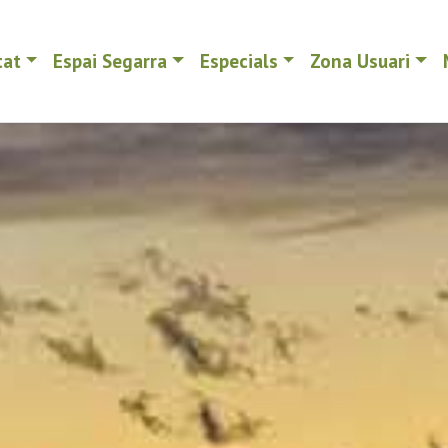
tat
Espai Segarra
Especials
Zona Usuari