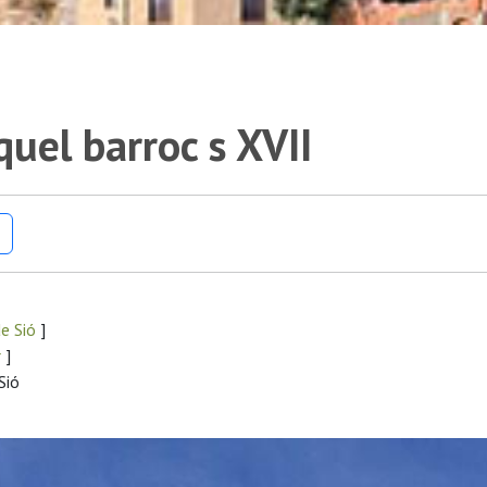
quel barroc s XVII
e Sió
]
r
]
Sió