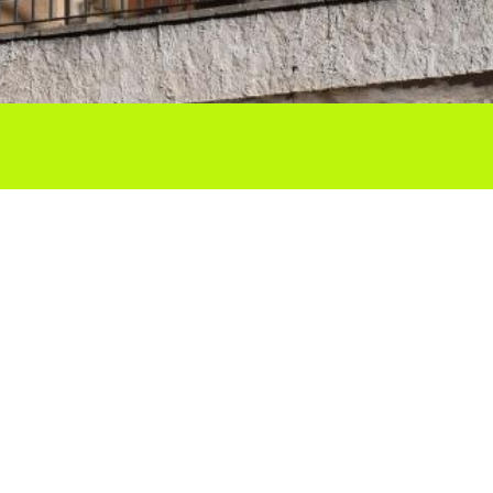
Ho vols compartir?
Troba'ns a les Xarxes