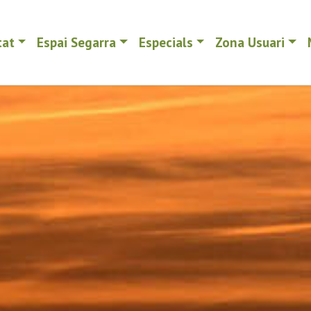
tat
Espai Segarra
Especials
Zona Usuari