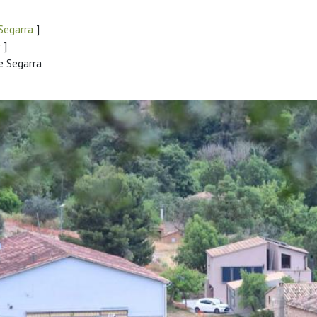
 Segarra
]
r
]
e Segarra