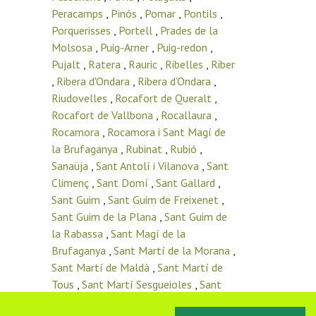
Peracamps
,
Pinós
,
Pomar
,
Pontils
,
Porquerisses
,
Portell
,
Prades de la
Molsosa
,
Puig-Arner
,
Puig-redon
,
Pujalt
,
Ratera
,
Rauric
,
Ribelles
,
Riber
,
Ribera d'Ondara
,
Ribera d’Ondara
,
Riudovelles
,
Rocafort de Queralt
,
Rocafort de Vallbona
,
Rocallaura
,
Rocamora
,
Rocamora i Sant Magí de
la Brufaganya
,
Rubinat
,
Rubió
,
Sanaüja
,
Sant Antolí i Vilanova
,
Sant
Climenç
,
Sant Domí
,
Sant Gallard
,
Sant Guim
,
Sant Guim de Freixenet
,
Sant Guim de la Plana
,
Sant Guim de
la Rabassa
,
Sant Magí de la
Brufaganya
,
Sant Martí de la Morana
,
Sant Martí de Maldà
,
Sant Martí de
Tous
,
Sant Martí Sesgueioles
,
Sant
Pere de l’Arç
,
Sant Pere del Vim
,
Sant