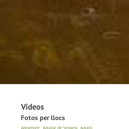
Vídeos
Fotos per llocs
Agramunt
,
Aguilar de Segarra
,
Aguiló
,