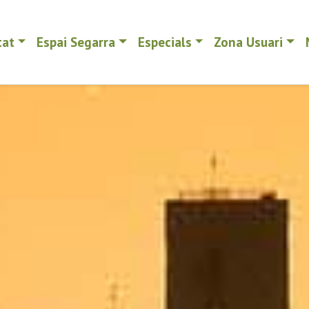
tat
Espai Segarra
Especials
Zona Usuari