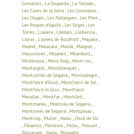
Comalats
,
La Sisquella
,
La Tallada
,
Les Cases de la Serra
,
Les Coromines
,
Les Oluges
,
Les Pallargues
,
Les Piles
,
Les Roques d'Aguiló
,
Les Sitges
,
Les
Torres
,
Llanera
,
Llindars
,
Lloberola
,
Llorac
,
Llorenç de Rocafort
,
Maçana
,
Madrid
,
Malacara
,
Maldà
,
Malgrat
,
Massoteres
,
Mejanell
,
Mirambell
,
Mollerussa
,
Mont-Roig
,
Mont-ros
,
Montargull
,
Montblanquet
,
Montcortès de Segarra
,
Montealegre
,
Montfalcó d'Ossó
,
Montfalcó de Sió
,
Montfalcó el Gros
,
Montfalcò
Murallat
,
Montfar
,
Montlleó
,
Montmaneu
,
Montoliu de Segarra
,
Montornès de Segarra
,
Montpalau
,
Montroig
,
Muller
,
Nalec
,
Ossó de Sió
,
Palamós
,
Pallerols
,
Palou
,
Palouet
,
Passanant
,
Pavia
,
Pelagalls
,