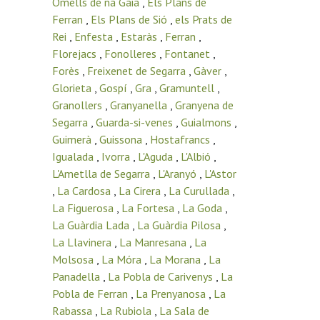
Omells de na Gaia
,
Els Plans de
Ferran
,
Els Plans de Sió
,
els Prats de
Rei
,
Enfesta
,
Estaràs
,
Ferran
,
Florejacs
,
Fonolleres
,
Fontanet
,
Forès
,
Freixenet de Segarra
,
Gàver
,
Glorieta
,
Gospí
,
Gra
,
Gramuntell
,
Granollers
,
Granyanella
,
Granyena de
Segarra
,
Guarda-si-venes
,
Guialmons
,
Guimerà
,
Guissona
,
Hostafrancs
,
Igualada
,
Ivorra
,
L'Aguda
,
L'Albió
,
L'Ametlla de Segarra
,
L'Aranyó
,
L'Astor
,
La Cardosa
,
La Cirera
,
La Curullada
,
La Figuerosa
,
La Fortesa
,
La Goda
,
La Guàrdia Lada
,
La Guàrdia Pilosa
,
La Llavinera
,
La Manresana
,
La
Molsosa
,
La Móra
,
La Morana
,
La
Panadella
,
La Pobla de Carivenys
,
La
Pobla de Ferran
,
La Prenyanosa
,
La
Rabassa
,
La Rubiola
,
La Sala de