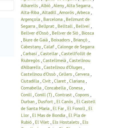
Albarells
,
Albió
,
Aleny
,
Alta Segarra
,
Alta-Riba
,
Altadill
,
Amorós
,
Arbeca
,
Argençola
,
Barcelona
,
Bellmunt de
Segarra
,
Bellprat
,
Belltall
,
Bellveí
,
Bellver d'Ossó
,
Bellver de Sió
,
Biosca
,
Biure de Gaià
,
Boixadors
,
Briançó
,
Cabestany
,
Calaf
,
Calonge de Segarra
,
Carbasí
,
Castellar
,
Castellfollit de
Riubregòs
,
Castellmeià
,
Castellnou
d'Albarells
,
Castellnou d'Oluges
,
Castellnou d'Ossó
,
Cellers
,
Cervera
,
Ciutadilla
,
Civit
,
Claret
,
Clariana
,
Comabella
,
Concabella
,
Conesa
,
Conill
,
Conill (T)
,
Contrast
,
Copons
,
Durban
,
Dusfort
,
El Canós
,
El Castell
de Santa Maria
,
El Far
,
El Fonoll
,
El
Llor
,
El Mas de Bondia
,
El Pla de
Rubió
,
El Vilet
,
Els Hostalets
,
Els