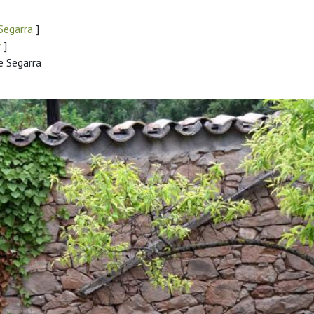
 Segarra
]
r
]
e Segarra