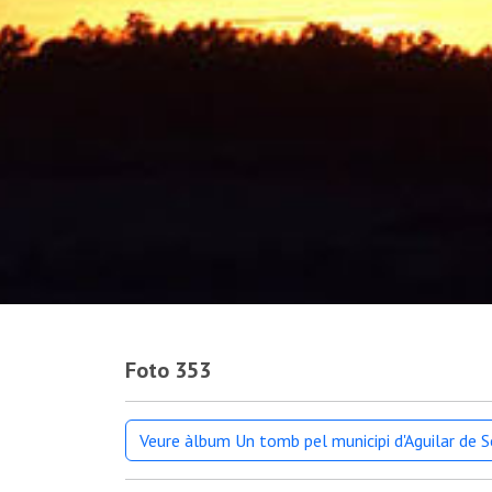
Foto 353
Veure àlbum Un tomb pel municipi d'Aguilar de S