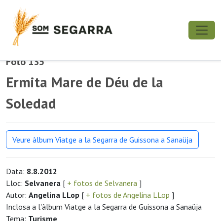
Foto 135
Ermita Mare de Déu de la
Soledad
Veure àlbum Viatge a la Segarra de Guissona a Sanaüja
Data:
8.8.2012
Lloc:
Selvanera
[
+ fotos de Selvanera
]
Autor:
Angelina LLop
[
+ fotos de Angelina LLop
]
Inclosa a l'àlbum Viatge a la Segarra de Guissona a Sanaüja
Tema:
Turisme