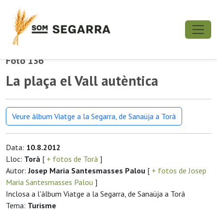
Foto 136
La plaça el Vall autèntica
Veure àlbum Viatge a la Segarra, de Sanaüja a Torà
Data:
10.8.2012
Lloc:
Torà
[
+ fotos de Torà
]
Autor:
Josep Maria Santesmasses Palou
[
+ fotos de Josep
Maria Santesmasses Palou
]
Inclosa a l'àlbum Viatge a la Segarra, de Sanaüja a Torà
Tema:
Turisme