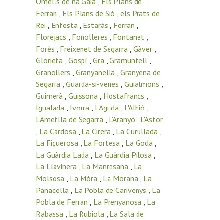
Omells de na Gaia
,
Els Plans de
Ferran
,
Els Plans de Sió
,
els Prats de
Rei
,
Enfesta
,
Estaràs
,
Ferran
,
Florejacs
,
Fonolleres
,
Fontanet
,
Forès
,
Freixenet de Segarra
,
Gàver
,
Glorieta
,
Gospí
,
Gra
,
Gramuntell
,
Granollers
,
Granyanella
,
Granyena de
Segarra
,
Guarda-si-venes
,
Guialmons
,
Guimerà
,
Guissona
,
Hostafrancs
,
Igualada
,
Ivorra
,
L'Aguda
,
L'Albió
,
L'Ametlla de Segarra
,
L'Aranyó
,
L'Astor
,
La Cardosa
,
La Cirera
,
La Curullada
,
La Figuerosa
,
La Fortesa
,
La Goda
,
La Guàrdia Lada
,
La Guàrdia Pilosa
,
La Llavinera
,
La Manresana
,
La
Molsosa
,
La Móra
,
La Morana
,
La
Panadella
,
La Pobla de Carivenys
,
La
Pobla de Ferran
,
La Prenyanosa
,
La
Rabassa
,
La Rubiola
,
La Sala de