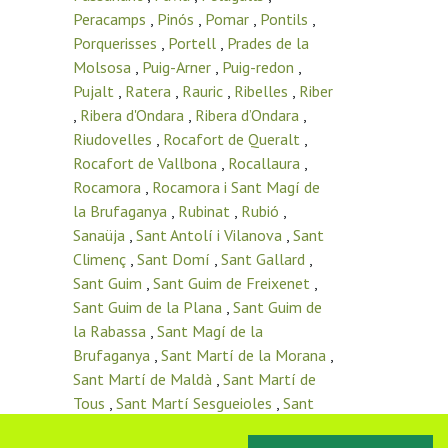
Peracamps
,
Pinós
,
Pomar
,
Pontils
,
Porquerisses
,
Portell
,
Prades de la
Molsosa
,
Puig-Arner
,
Puig-redon
,
Pujalt
,
Ratera
,
Rauric
,
Ribelles
,
Riber
,
Ribera d'Ondara
,
Ribera d’Ondara
,
Riudovelles
,
Rocafort de Queralt
,
Rocafort de Vallbona
,
Rocallaura
,
Rocamora
,
Rocamora i Sant Magí de
la Brufaganya
,
Rubinat
,
Rubió
,
Sanaüja
,
Sant Antolí i Vilanova
,
Sant
Climenç
,
Sant Domí
,
Sant Gallard
,
Sant Guim
,
Sant Guim de Freixenet
,
Sant Guim de la Plana
,
Sant Guim de
la Rabassa
,
Sant Magí de la
Brufaganya
,
Sant Martí de la Morana
,
Sant Martí de Maldà
,
Sant Martí de
Tous
,
Sant Martí Sesgueioles
,
Sant
Pere de l’Arç
,
Sant Pere del Vim
,
Sant