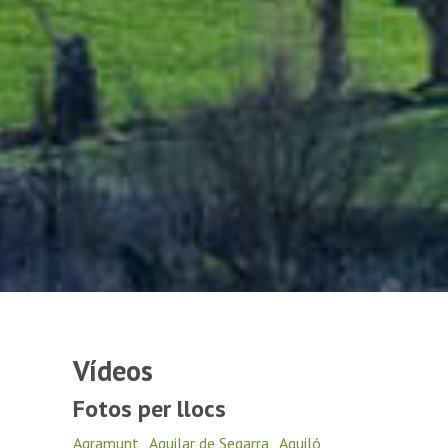
Vídeos
Fotos per llocs
Agramunt
,
Aguilar de Segarra
,
Aguiló
,