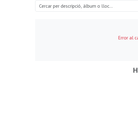
Error al 
H