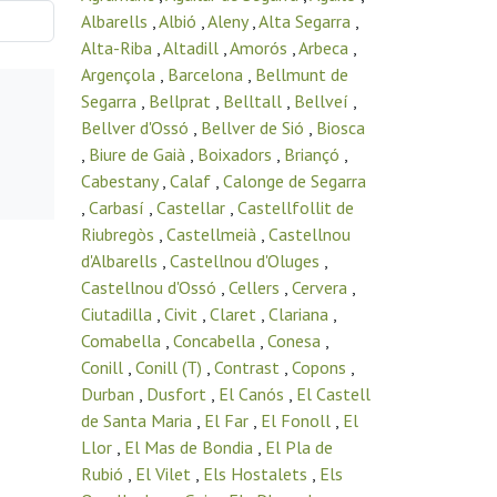
Albarells
,
Albió
,
Aleny
,
Alta Segarra
,
Alta-Riba
,
Altadill
,
Amorós
,
Arbeca
,
Argençola
,
Barcelona
,
Bellmunt de
Segarra
,
Bellprat
,
Belltall
,
Bellveí
,
Bellver d'Ossó
,
Bellver de Sió
,
Biosca
,
Biure de Gaià
,
Boixadors
,
Briançó
,
Cabestany
,
Calaf
,
Calonge de Segarra
,
Carbasí
,
Castellar
,
Castellfollit de
Riubregòs
,
Castellmeià
,
Castellnou
d'Albarells
,
Castellnou d'Oluges
,
Castellnou d'Ossó
,
Cellers
,
Cervera
,
Ciutadilla
,
Civit
,
Claret
,
Clariana
,
Comabella
,
Concabella
,
Conesa
,
Conill
,
Conill (T)
,
Contrast
,
Copons
,
Durban
,
Dusfort
,
El Canós
,
El Castell
de Santa Maria
,
El Far
,
El Fonoll
,
El
Llor
,
El Mas de Bondia
,
El Pla de
Rubió
,
El Vilet
,
Els Hostalets
,
Els