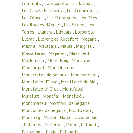
Comalats
,
La Sisquella
,
La Tallada
,
Les Cases de la Serra
,
Les Coromines
,
Les Oluges
,
Les Pallargues
,
Les Piles
,
Les Roques d'Aguiló
,
Les Sitges
,
Les
Torres
,
Llanera
,
Llindars
,
Lloberola
,
Llorac
,
Llorenç de Rocafort
,
Maçana
,
Madrid
,
Malacara
,
Maldà
,
Malgrat
,
Massoteres
,
Mejanell
,
Mirambell
,
Mollerussa
,
Mont-Roig
,
Mont-ros
,
Montargull
,
Montblanquet
,
Montcortès de Segarra
,
Montealegre
,
Montfalcó d'Ossó
,
Montfalcó de Sió
,
Montfalcó el Gros
,
Montfalcò
Murallat
,
Montfar
,
Montlleó
,
Montmaneu
,
Montoliu de Segarra
,
Montornès de Segarra
,
Montpalau
,
Montroig
,
Muller
,
Nalec
,
Ossó de Sió
,
Palamós
,
Pallerols
,
Palou
,
Palouet
,
Passanant
,
Pavia
,
Pelagalls
,