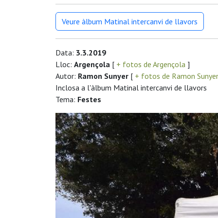
Veure àlbum Matinal intercanvi de llavors
Data:
3.3.2019
Lloc:
Argençola
[
+ fotos de Argençola
]
Autor:
Ramon Sunyer
[
+ fotos de Ramon Sunye
Inclosa a l'àlbum Matinal intercanvi de llavors
Tema:
Festes