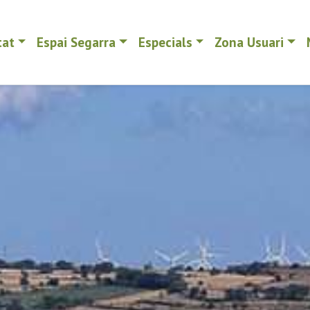
tat
Espai Segarra
Especials
Zona Usuari