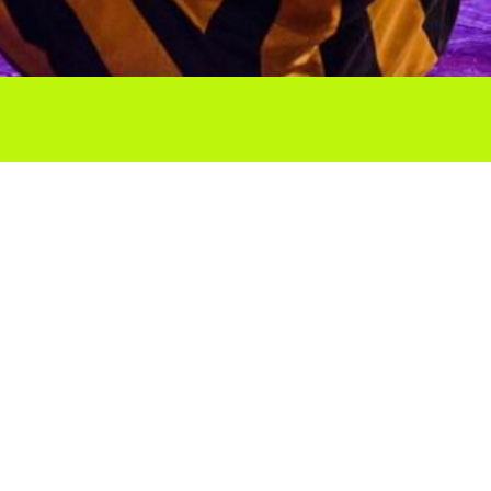
Ho vols compartir?
Troba'ns a les Xarxes