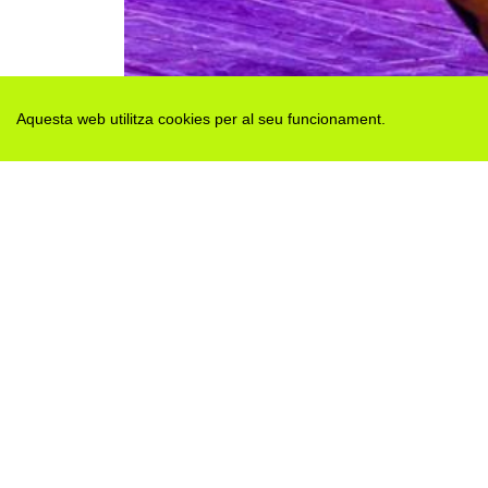
Aquesta web utilitza cookies per al seu funcionament.
Des de 2012 · La Segarra (Catalonia)
Versió juny 2026
Avis legal i Política de privacitat
Avís de cookies