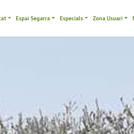
tat
Espai Segarra
Especials
Zona Usuari