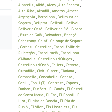
Albarells
,
Albió
,
Aleny
,
Alta Segarra
,
Alta-Riba
,
Altadill
,
Amorós
,
Arbeca
,
Argençola
,
Barcelona
,
Bellmunt de
Segarra
,
Bellprat
,
Belltall
,
Bellveí
,
Bellver d'Ossó
,
Bellver de Sió
,
Biosca
,
Biure de Gaià
,
Boixadors
,
Briançó
,
Cabestany
,
Calaf
,
Calonge de Segarra
,
Carbasí
,
Castellar
,
Castellfollit de
Riubregòs
,
Castellmeià
,
Castellnou
d'Albarells
,
Castellnou d'Oluges
,
Castellnou d'Ossó
,
Cellers
,
Cervera
,
Ciutadilla
,
Civit
,
Claret
,
Clariana
,
Comabella
,
Concabella
,
Conesa
,
Conill
,
Conill (T)
,
Contrast
,
Copons
,
Durban
,
Dusfort
,
El Canós
,
El Castell
de Santa Maria
,
El Far
,
El Fonoll
,
El
Llor
,
El Mas de Bondia
,
El Pla de
Rubió
,
El Vilet
,
Els Hostalets
,
Els