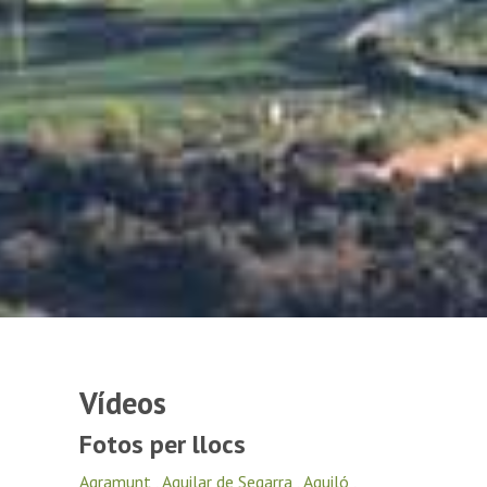
Vídeos
Fotos per llocs
Agramunt
,
Aguilar de Segarra
,
Aguiló
,