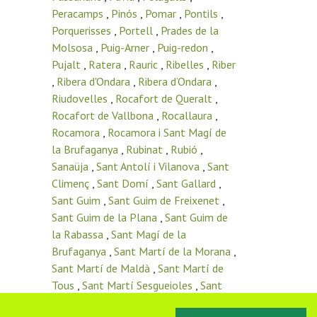
Peracamps
,
Pinós
,
Pomar
,
Pontils
,
Porquerisses
,
Portell
,
Prades de la
Molsosa
,
Puig-Arner
,
Puig-redon
,
Pujalt
,
Ratera
,
Rauric
,
Ribelles
,
Riber
,
Ribera d'Ondara
,
Ribera d’Ondara
,
Riudovelles
,
Rocafort de Queralt
,
Rocafort de Vallbona
,
Rocallaura
,
Rocamora
,
Rocamora i Sant Magí de
la Brufaganya
,
Rubinat
,
Rubió
,
Sanaüja
,
Sant Antolí i Vilanova
,
Sant
Climenç
,
Sant Domí
,
Sant Gallard
,
Sant Guim
,
Sant Guim de Freixenet
,
Sant Guim de la Plana
,
Sant Guim de
la Rabassa
,
Sant Magí de la
Brufaganya
,
Sant Martí de la Morana
,
Sant Martí de Maldà
,
Sant Martí de
Tous
,
Sant Martí Sesgueioles
,
Sant
Pere de l’Arç
,
Sant Pere del Vim
,
Sant