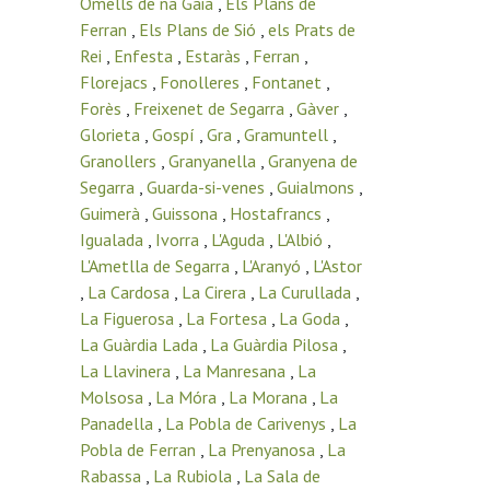
Omells de na Gaia
,
Els Plans de
Ferran
,
Els Plans de Sió
,
els Prats de
Rei
,
Enfesta
,
Estaràs
,
Ferran
,
Florejacs
,
Fonolleres
,
Fontanet
,
Forès
,
Freixenet de Segarra
,
Gàver
,
Glorieta
,
Gospí
,
Gra
,
Gramuntell
,
Granollers
,
Granyanella
,
Granyena de
Segarra
,
Guarda-si-venes
,
Guialmons
,
Guimerà
,
Guissona
,
Hostafrancs
,
Igualada
,
Ivorra
,
L'Aguda
,
L'Albió
,
L'Ametlla de Segarra
,
L'Aranyó
,
L'Astor
,
La Cardosa
,
La Cirera
,
La Curullada
,
La Figuerosa
,
La Fortesa
,
La Goda
,
La Guàrdia Lada
,
La Guàrdia Pilosa
,
La Llavinera
,
La Manresana
,
La
Molsosa
,
La Móra
,
La Morana
,
La
Panadella
,
La Pobla de Carivenys
,
La
Pobla de Ferran
,
La Prenyanosa
,
La
Rabassa
,
La Rubiola
,
La Sala de