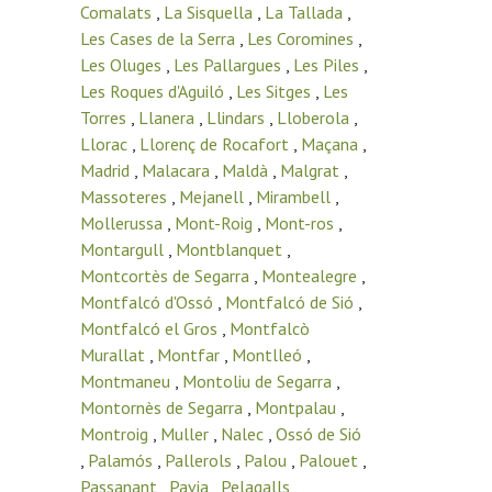
Comalats
,
La Sisquella
,
La Tallada
,
Les Cases de la Serra
,
Les Coromines
,
Les Oluges
,
Les Pallargues
,
Les Piles
,
Les Roques d'Aguiló
,
Les Sitges
,
Les
Torres
,
Llanera
,
Llindars
,
Lloberola
,
Llorac
,
Llorenç de Rocafort
,
Maçana
,
Madrid
,
Malacara
,
Maldà
,
Malgrat
,
Massoteres
,
Mejanell
,
Mirambell
,
Mollerussa
,
Mont-Roig
,
Mont-ros
,
Montargull
,
Montblanquet
,
Montcortès de Segarra
,
Montealegre
,
Montfalcó d'Ossó
,
Montfalcó de Sió
,
Montfalcó el Gros
,
Montfalcò
Murallat
,
Montfar
,
Montlleó
,
Montmaneu
,
Montoliu de Segarra
,
Montornès de Segarra
,
Montpalau
,
Montroig
,
Muller
,
Nalec
,
Ossó de Sió
,
Palamós
,
Pallerols
,
Palou
,
Palouet
,
Passanant
,
Pavia
,
Pelagalls
,