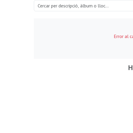
Error al 
H