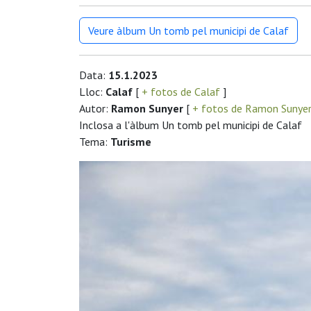
Veure àlbum Un tomb pel municipi de Calaf
Data:
15.1.2023
Lloc:
Calaf
[
+ fotos de Calaf
]
Autor:
Ramon Sunyer
[
+ fotos de Ramon Sunye
Inclosa a l'àlbum Un tomb pel municipi de Calaf
Tema:
Turisme