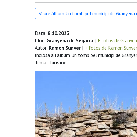
Veure àlbum Un tomb pel municipi de Granyena 
Data:
8.10.2023
Lloc:
Granyena de Segarra
[
+ fotos de Granyen
Autor:
Ramon Sunyer
[
+ fotos de Ramon Sunye
Inclosa a l'àlbum Un tomb pel municipi de Granye
Tema:
Turisme