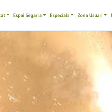
tat
Espai Segarra
Especials
Zona Usuari