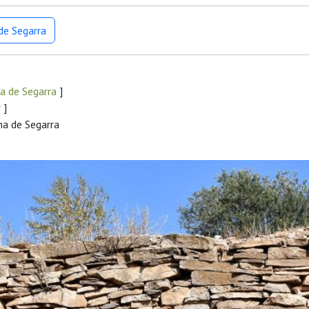
de Segarra
a de Segarra
]
r
]
na de Segarra