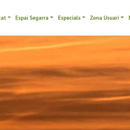
tat
Espai Segarra
Especials
Zona Usuari