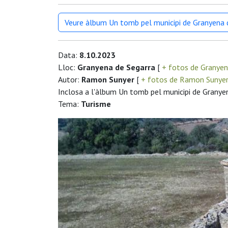
Veure àlbum Un tomb pel municipi de Granyena 
Data:
8.10.2023
Lloc:
Granyena de Segarra
[
+ fotos de Granyen
Autor:
Ramon Sunyer
[
+ fotos de Ramon Sunye
Inclosa a l'àlbum Un tomb pel municipi de Granye
Tema:
Turisme