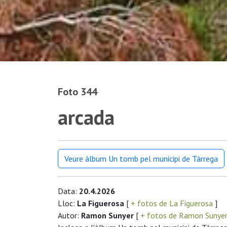
Foto 344
arcada
Veure àlbum Un tomb pel municipi de Tàrrega
Data:
20.4.2026
Lloc:
La Figuerosa
[
+ fotos de La Figuerosa
]
Autor:
Ramon Sunyer
[
+ fotos de Ramon Sunye