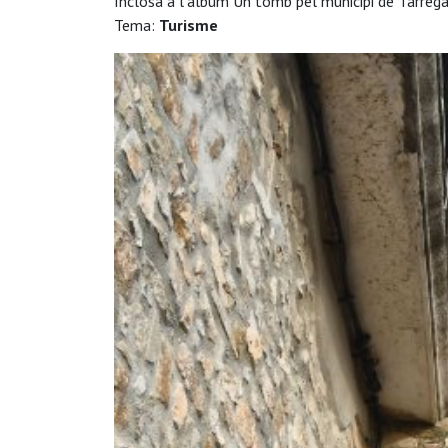
Inclosa a l'àlbum Un tomb pel municipi de Tàrreg
Tema:
Turisme