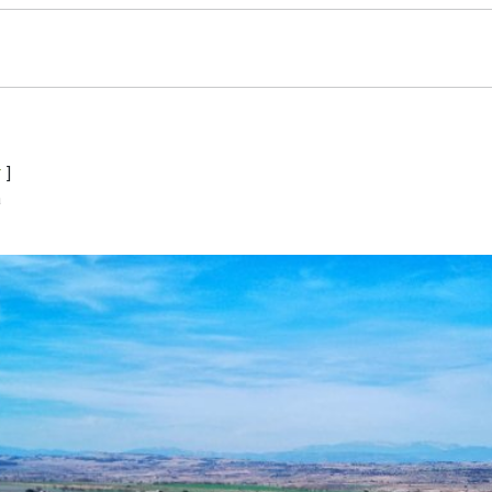
r
]
a