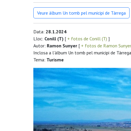
Veure àlbum Un tomb pel municipi de Tàrrega
Data:
28.1.2024
Lloc:
Conill (T)
[
+ fotos de Conill (T)
]
Autor:
Ramon Sunyer
[
+ fotos de Ramon Sunye
Inclosa a l'àlbum Un tomb pel municipi de Tàrreg
Tema:
Turisme