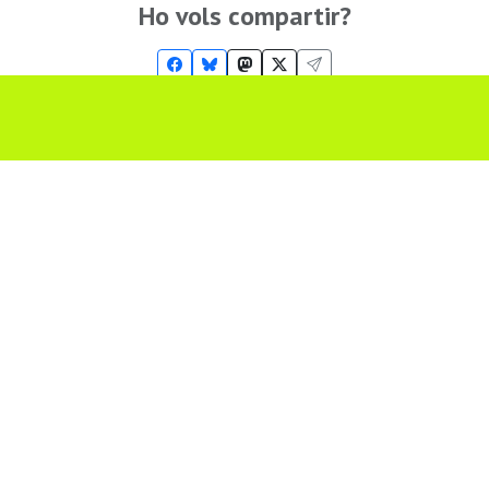
Ho vols compartir?
Troba'ns a les Xarxes