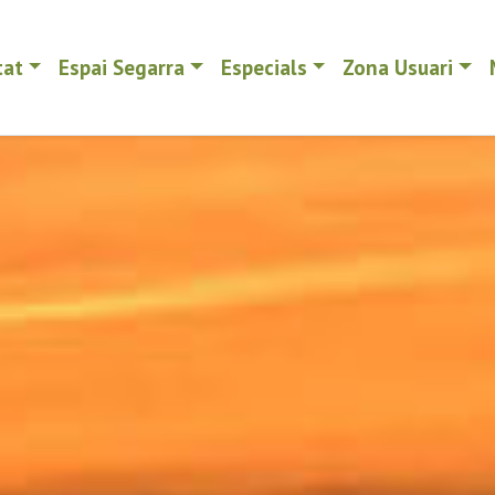
tat
Espai Segarra
Especials
Zona Usuari