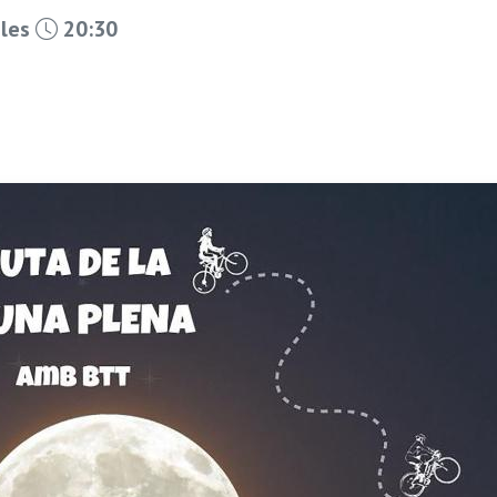
 les
20:30