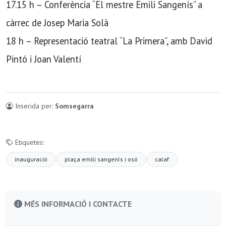
17.15 h – Conferència “El mestre Emili Sangenís” a
càrrec de Josep Maria Solà
18 h – Representació teatral “La Primera”, amb David
Pintó i Joan Valentí
Inserida per:
Somsegarra
Etiquetes:
inauguració
plaça emili sangenís i osó
calaf
MÉS INFORMACIÓ I CONTACTE