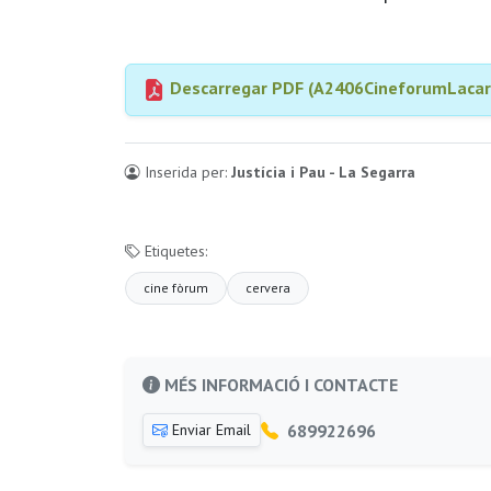
Descarregar PDF (A2406CineforumLacart
Inserida per:
Justícia i Pau - La Segarra
Etiquetes:
cine fòrum
cervera
MÉS INFORMACIÓ I CONTACTE
689922696
Enviar Email