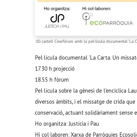
cartell Cinefòrum amb la pel·lícula documental 'La C
Pel·lícula documental 'La Carta. Un missatg
17.30 h projecció
18.55 h fòrum
Pel·lícula sobre la gènesi de l'encíclica La
diversos àmbits, i el missatge de crida que 
conservació, actuant solidàriament sense e
Ho organitza: Justícia i Pau
Hi col·laboren: Xarxa de Parròquies Ecosol