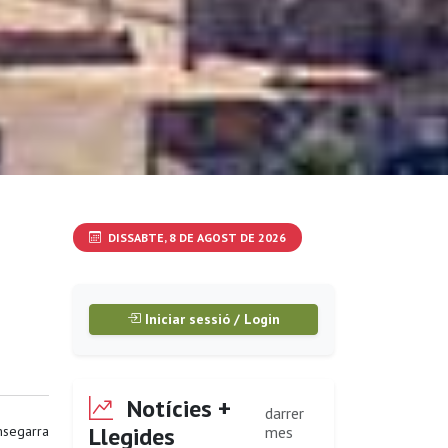
DISSABTE, 8 DE AGOST DE 2026
Iniciar sessió / Login
Notícies +
darrer
Llegides
segarra
mes