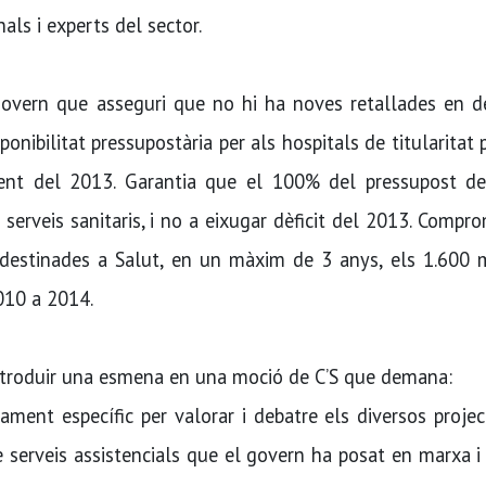
als i experts del sector.
govern que asseguri que no hi ha noves retallades en d
onibilitat pressupostària per als hospitals de titularitat 
ment del 2013. Garantia que el 100% del pressupost d
 serveis sanitaris, i no a eixugar dèficit del 2013. Compr
s destinades a Salut, en un màxim de 3 anys, els 1.600 
2010 a 2014.
introduir una esmena en una moció de C’S que demana:
ament específic per valorar i debatre els diversos proje
e serveis assistencials que el govern ha posat en marxa i