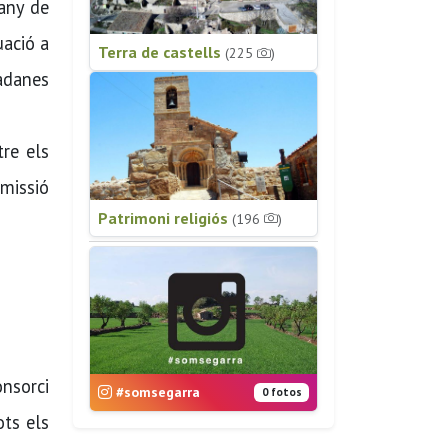
fany de
uació a
Terra de castells
(225
)
tadanes
tre els
omissió
Patrimoni religiós
(196
)
onsorci
#somsegarra
0 fotos
ots els