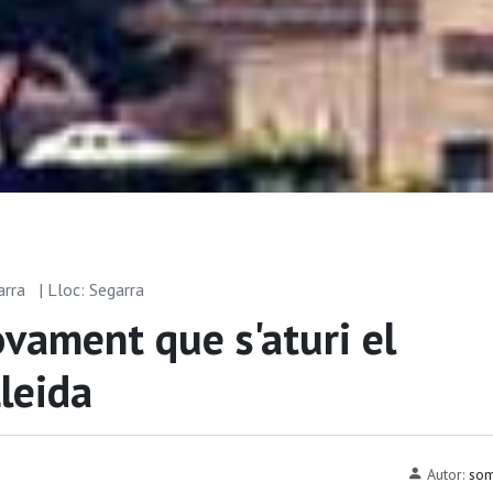
arra
| Lloc: Segarra
vament que s'aturi el
Lleida
Autor:
som