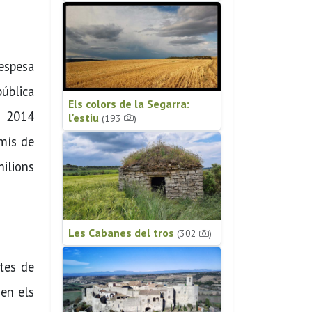
espesa
pública
Els colors de la Segarra:
e 2014
l'estiu
(193
)
omís de
milions
Les Cabanes del tros
(302
)
ctes de
 en els