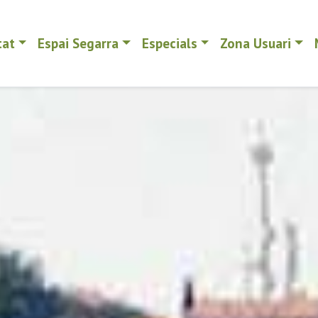
tat
Espai Segarra
Especials
Zona Usuari