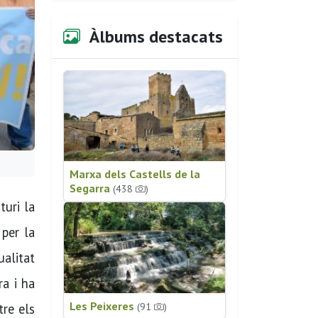
Àlbums destacats
Marxa dels Castells de la
Segarra
(438
)
uri la
 per la
alitat
ra i ha
Les Peixeres
(91
)
tre els