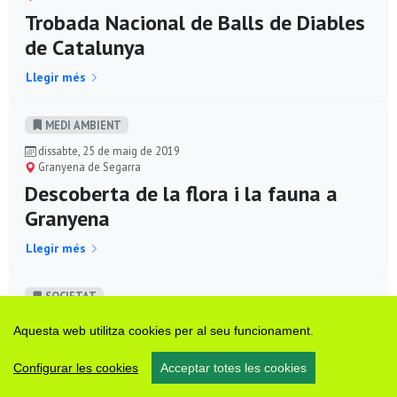
Trobada Nacional de Balls de Diables
de Catalunya
Llegir més
MEDI AMBIENT
dissabte, 25 de maig de 2019
Granyena de Segarra
Descoberta de la flora i la fauna a
Granyena
Llegir més
SOCIETAT
dissabte, 23 de març de 2019
Aquesta web utilitza cookies per al seu funcionament.
Vallbona de les Monges
Visita guiada a Montesquiu
Configurar les cookies
Acceptar totes les cookies
Llegir més