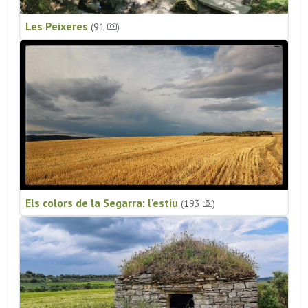
Les Peixeres
(91
)
Els colors de la Segarra: l'estiu
(193
)