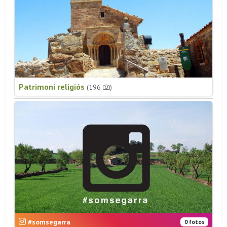
Patrimoni religiós
(196
)
#somsegarra
0 fotos