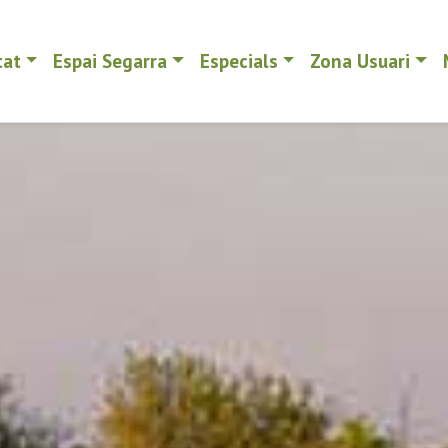
tat
Espai Segarra
Especials
Zona Usuari