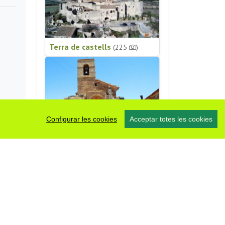
Terra de castells
(225
)
Configurar les cookies
Acceptar totes les cookies
Patrimoni religiós
(196
)
#somsegarra
0 fotos