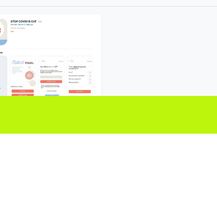
pp StopCovid19Cat versió Apple