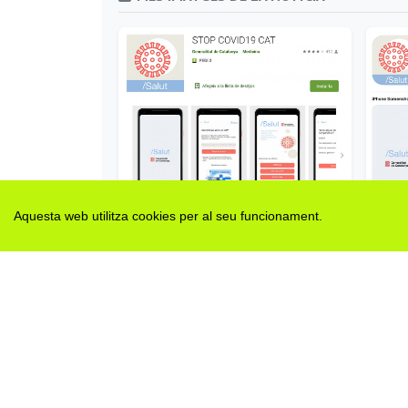
Aquesta web utilitza cookies per al seu funcionament.
A
App StopCovid19Cat versió Android
Etiquetes:
epidèmia
coronavirus
app
catsalut