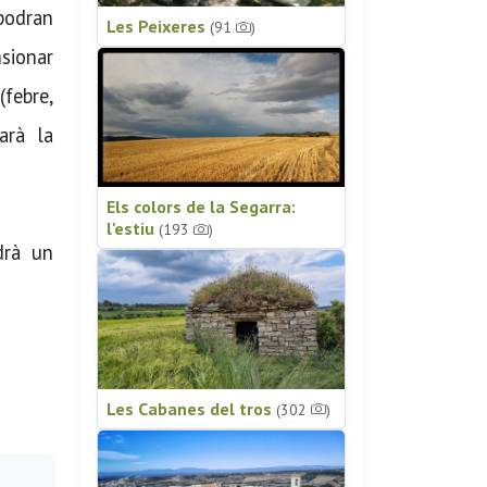
podran
Les Peixeres
(91
)
nsionar
(febre,
narà la
Els colors de la Segarra:
l'estiu
(193
)
drà un
Les Cabanes del tros
(302
)