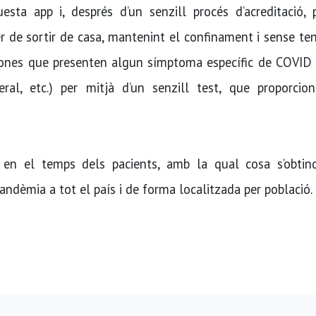
sta app i, després d’un senzill procés d’acreditació, 
r de sortir de casa, mantenint el confinament i sense te
ersones que presenten algun símptoma específic de COVID 
neral, etc.) per mitjà d’un senzill test, que proporcio
en el temps dels pacients, amb la qual cosa s’obtin
andèmia a tot el país i de forma localitzada per població.