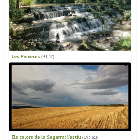
Les Peixeres
(91
)
Els colors de la Segarra: l'estiu
(193
)