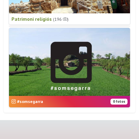
Patrimoni religiós
(196
)
#somsegarra
0 fotos