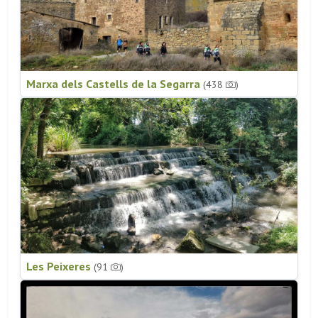
Marxa dels Castells de la Segarra
(438
)
Les Peixeres
(91
)