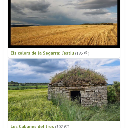
Els colors de la Segarra: l'estiu
(193
)
Les Cabanes del tros
(302
)