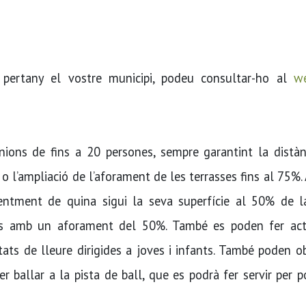
 pertany el vostre municipi, podeu consultar-ho al
w
ions de fins a 20 persones, sempre garantint la distàn
s o l’ampliació de l’aforament de les terrasses fins al 75%.
entment de quina sigui la seva superfície al 50% de l
stics amb un aforament del 50%. També es poden fer acti
tats de lleure dirigides a joves i infants. També poden ob
r ballar a la pista de ball, que es podrà fer servir per p