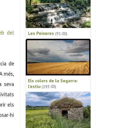
eb del
Les Peixeres
(91
)
cia de
 A més,
Els colors de la Segarra:
a seva
l'estiu
(193
)
vitats
rir els
osar-hi