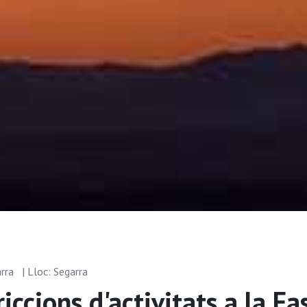
arra
| Lloc: Segarra
iccions d'activitats a la Fa