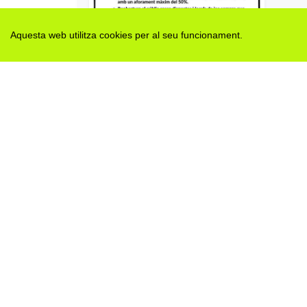
Aquesta web utilitza cookies per al seu funcionament.
FAQS sobre les restriccions d'activitats a la Fase 3 pel COVID-19 a Catalunya
Etiquetes:
epidèmia
coronavirus
faqs
protecció civi
H