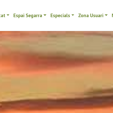
tat
Espai Segarra
Especials
Zona Usuari