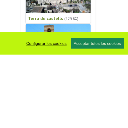
Terra de castells
(225
)
Configurar les cookies
Acceptar totes les cookies
Patrimoni religiós
(196
)
#somsegarra
0 fotos