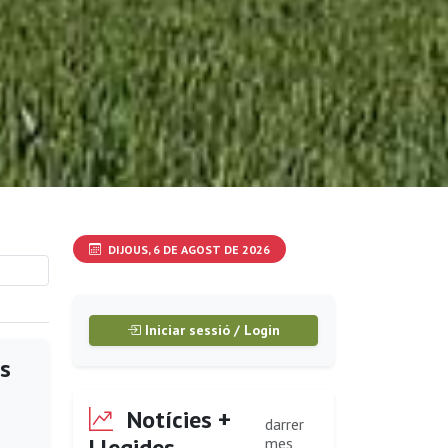
DIJOUS, 6 DE AGOST DE 2026
Iniciar sessió / Login
es
Notícies +
darrer
Llegides
mes