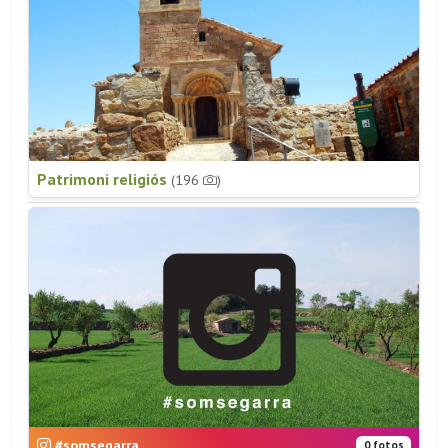
Patrimoni religiós
(196
)
#somsegarra
0 fotos