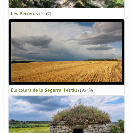
Les Peixeres
(91
)
Els colors de la Segarra: l'estiu
(193
)