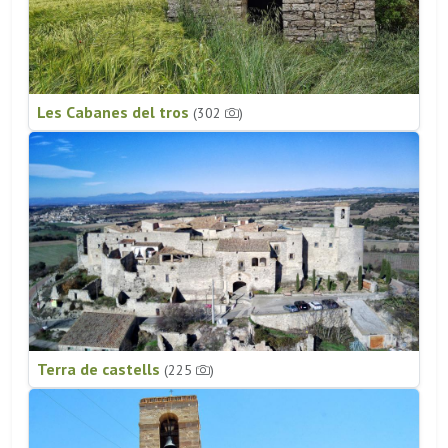
Les Cabanes del tros
(302
)
Terra de castells
(225
)