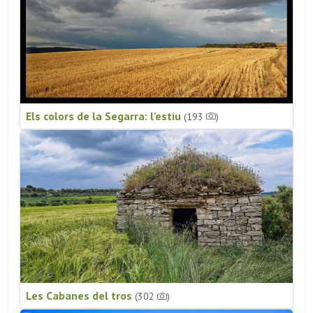
Els colors de la Segarra: l'estiu
(193
)
Les Cabanes del tros
(302
)