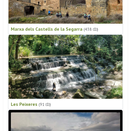
Marxa dels Castells de la Segarra
(438
)
Les Peixeres
(91
)