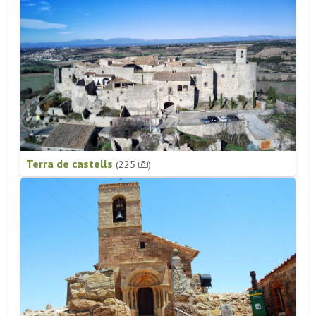
Terra de castells
(225
)