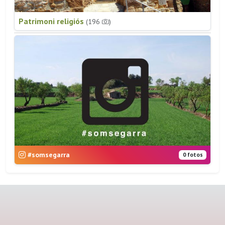
Patrimoni religiós
(196
)
#somsegarra
0 fotos