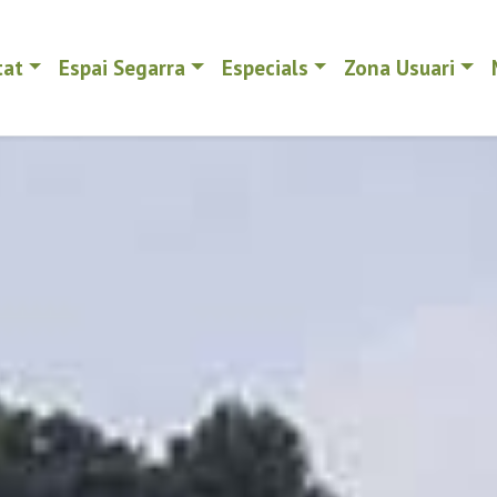
tat
Espai Segarra
Especials
Zona Usuari