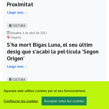
Proximitat
Llegir més
CULTURA
dissabte, 6 de abril de 2013
Segarra
S'ha mort Bigas Luna, el seu últim
desig que s'acabi la pel·lícula 'Segon
Origen'
Llegir més
CULTURA
dissabte, 6 de octubre de 2012
Aquesta web utilitza cookies per al seu funcionament.
Calaf
Concert de Amants de Lulú
Configurar les cookies
Acceptar totes les cookies
Llegir més