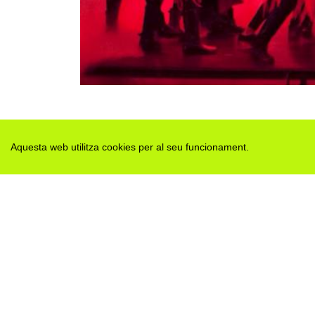
Aquesta web utilitza cookies per al seu funcionament.
Des de 2012 · La Segarra (Catalonia)
Versió juny 2026
Avis legal i Política de privacitat
Avís de cookies
Edita consentiment de cookies