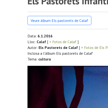
Els Pastorets infanti
Veure àlbum Els pastorets de Calaf
Data:
6.1.2016
Lloc:
Calaf
[
+ fotos de Calaf
]
Autor:
Els Pastorets de Calaf
[
+ fotos de Els P
Inclosa a l'àlbum Els pastorets de Calaf
Tema:
cultura