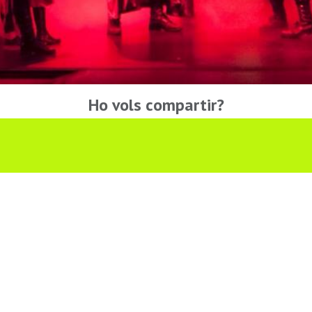
Ho vols compartir?
Troba'ns a les Xarxes