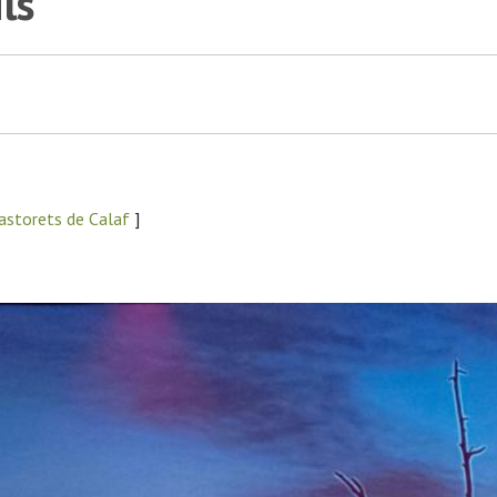
ls
astorets de Calaf
]