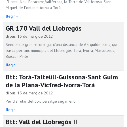
L'Hostal Nou, Peracams,Vallferosa, la Torre de Vallferosa, Sant
Miquel de Fontanet torna a Torà
llegir +
GR 170 Vall del Llobregós
dijous, 15 de març de 2012
Sender de gran recorregut d’una distància de 65 quilòmetres, que
passa per cinc municipis del Llobregós: Torà, Ivorra, Massoteres,
Biosca i Pinós
llegir +
Btt: Torà-Talteüll-Guissona-Sant Guim
de la Plana-Vicfred-Ivorra-Torà
dijous, 15 de març de 2012
Per disfrutar del típic paisatge segarrenc
llegir +
Btt: Vall del Llobregós II