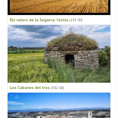
Els colors de la Segarra: l'estiu
(193
)
Les Cabanes del tros
(302
)