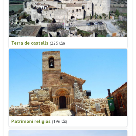
Terra de castells
(225
)
Patrimoni religiós
(196
)