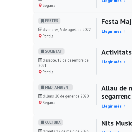
Llegir més
Segarra
Festa Maj
FESTES
divendres, 5 de agost de 2022
Llegir més
Pontils
Activitat
SOCIETAT
dissabte, 18 de desembre de
Llegir més
2021
Pontils
Allau de n
MEDI AMBIENT
segarrenc
dilluns, 20 de gener de 2020
Segarra
Llegir més
Nits Musi
CULTURA
dimarts, 12 de maig de 2026