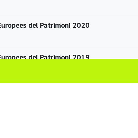
Europees del Patrimoni 2020
Europees del Patrimoni 2019
Stolpersteine a la Baixa Segarra
ine a la Baixa Segarra: Una pedra, un nom,
na