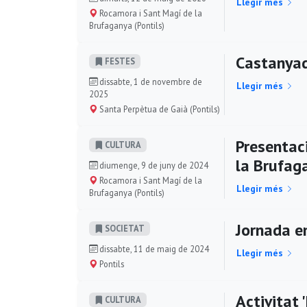
Llegir més
Rocamora i Sant Magí de la
Brufaganya (Pontils)
Castanyad
FESTES
dissabte, 1 de novembre de
Llegir més
2025
Santa Perpètua de Gaià (Pontils)
Presentac
CULTURA
la Brufag
diumenge, 9 de juny de 2024
Rocamora i Sant Magí de la
Llegir més
Brufaganya (Pontils)
Jornada e
SOCIETAT
dissabte, 11 de maig de 2024
Llegir més
Pontils
Activitat
CULTURA