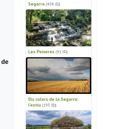
Segarra
(438
)
Les Peixeres
(91
)
 de
Els colors de la Segarra:
l'estiu
(193
)