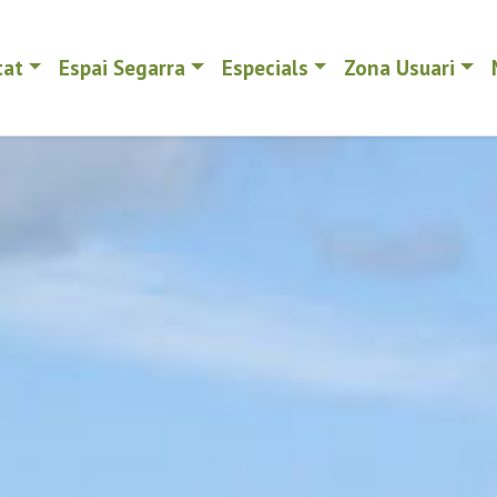
tat
Espai Segarra
Especials
Zona Usuari