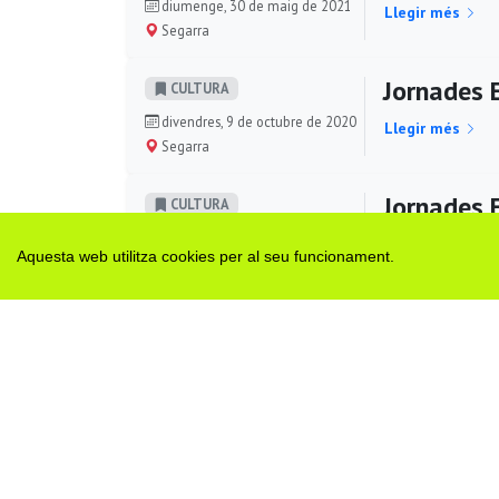
diumenge, 30 de maig de 2021
Llegir més
Segarra
Jornades 
CULTURA
divendres, 9 de octubre de 2020
Llegir més
Segarra
Jornades 
CULTURA
diumenge, 13 de octubre de
Llegir més
Aquesta web utilitza cookies per al seu funcionament.
2019
Segarra
Memorial 
SOCIETAT
divendres, 7 de juny de 2019
Llegir més
Santa Coloma de Queralt
Stolperste
SOCIETAT
una perso
divendres, 31 de maig de 2019