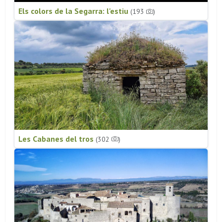
Els colors de la Segarra: l'estiu
(193
)
Les Cabanes del tros
(302
)