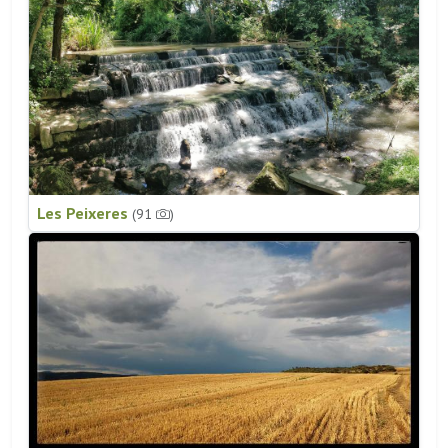
Les Peixeres
(91
)