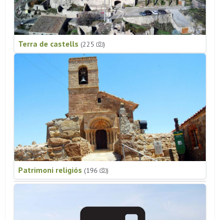
Terra de castells
(225
)
Patrimoni religiós
(196
)