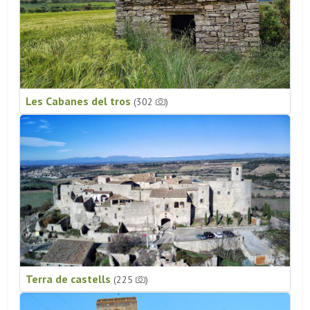
Les Cabanes del tros
(302
)
Terra de castells
(225
)