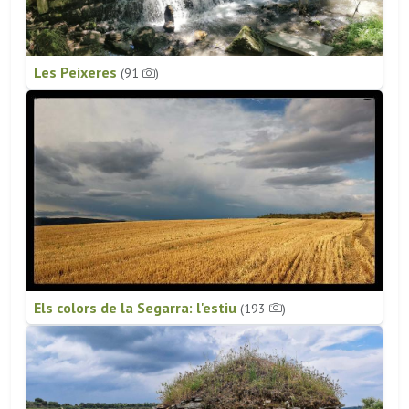
Les Peixeres
(91
)
Els colors de la Segarra: l'estiu
(193
)