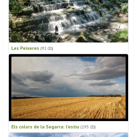
Les Peixeres
(91
)
Els colors de la Segarra: l'estiu
(193
)