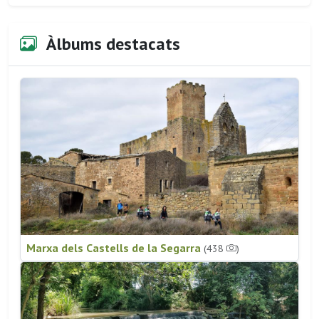
Àlbums destacats
Marxa dels Castells de la Segarra
(438
)