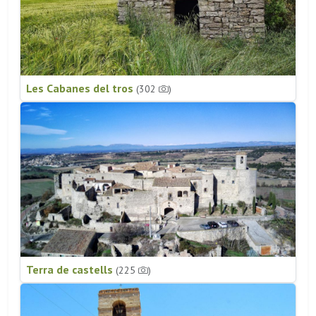
Les Cabanes del tros
(302
)
Terra de castells
(225
)