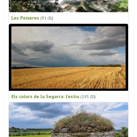
Les Peixeres
(91
)
Els colors de la Segarra: l'estiu
(193
)