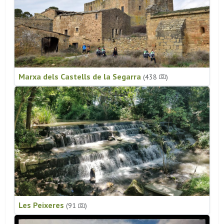
Marxa dels Castells de la Segarra
(438
)
Les Peixeres
(91
)