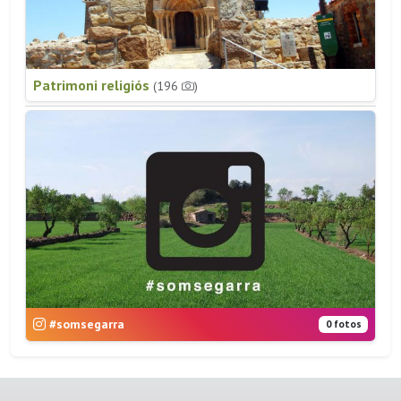
Patrimoni religiós
(196
)
#somsegarra
0 fotos