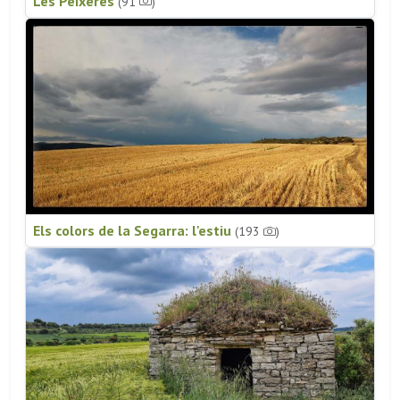
Les Peixeres
(91
)
Els colors de la Segarra: l'estiu
(193
)