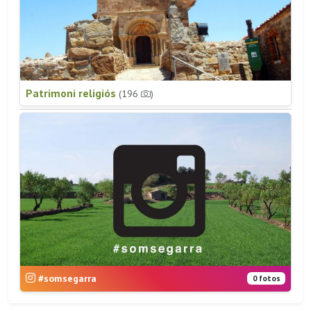
Patrimoni religiós
(196
)
#somsegarra
0 fotos