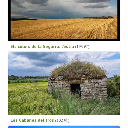
Els colors de la Segarra: l'estiu
(193
)
Les Cabanes del tros
(302
)