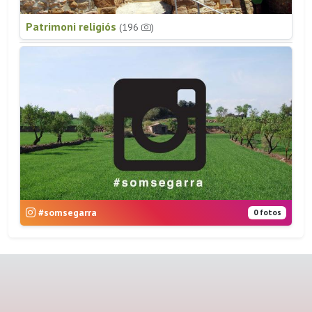
Patrimoni religiós
(196
)
#somsegarra
0 fotos