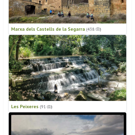
Marxa dels Castells de la Segarra
(438
)
Les Peixeres
(91
)