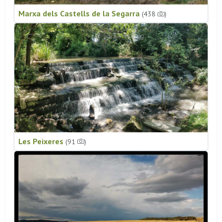
Marxa dels Castells de la Segarra
(438
)
Les Peixeres
(91
)