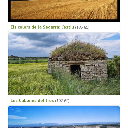
Els colors de la Segarra: l'estiu
(193
)
Les Cabanes del tros
(302
)