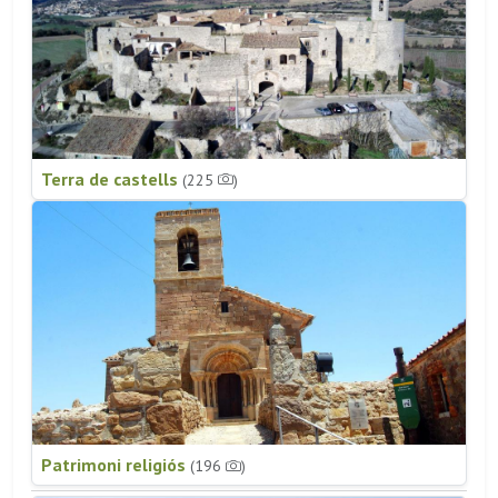
Terra de castells
(225
)
Patrimoni religiós
(196
)