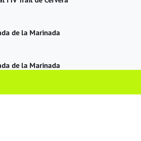
da de la Marinada
da de la Marinada
ren (De Sant Guim de Freixenet a Calaf)
rsionista de la Serra de Pinós