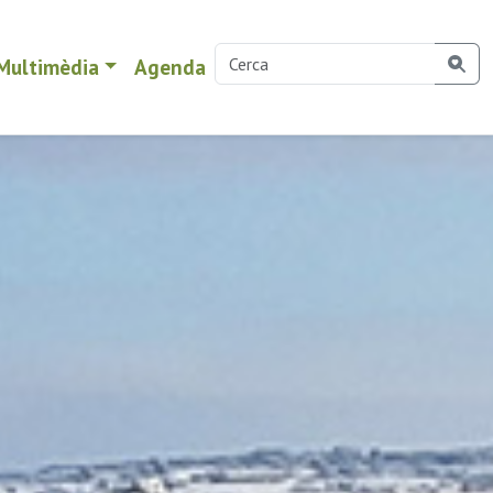
Multimèdia
Agenda