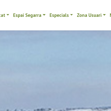
tat
Espai Segarra
Especials
Zona Usuari