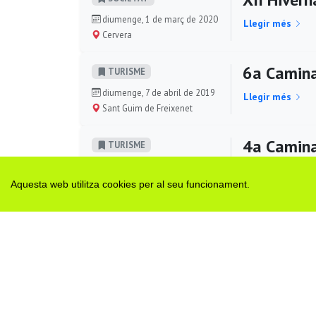
diumenge, 1 de març de 2020
Llegir més
Cervera
6a Camina
TURISME
diumenge, 7 de abril de 2019
Llegir més
Sant Guim de Freixenet
4a Camina
TURISME
diumenge, 2 de abril de 2017
Llegir més
Sant Guim de Freixenet
Aquesta web utilitza cookies per al seu funcionament.
Senders+T
TURISME
diumenge, 18 de desembre de
Llegir més
2016
Sant Guim de Freixenet
Mapa excu
TURISME