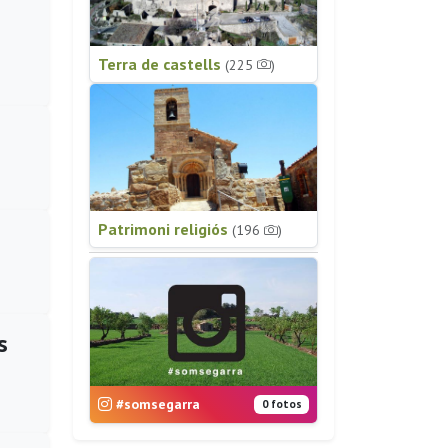
Terra de castells
(225
)
Patrimoni religiós
(196
)
s
#somsegarra
0 fotos