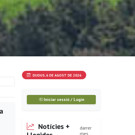
DIJOUS, 6 DE AGOST DE 2026
Iniciar sessió / Login
ia
Notícies +
darrer
Llegides
mes