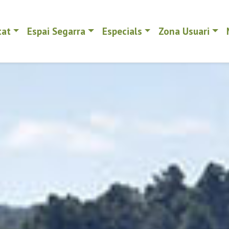
tat
Espai Segarra
Especials
Zona Usuari