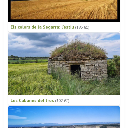
Els colors de la Segarra: l'estiu
(193
)
Les Cabanes del tros
(302
)