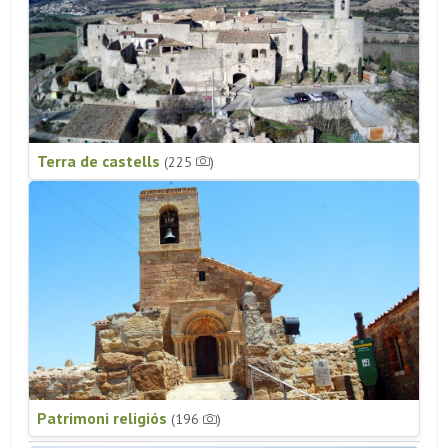
Terra de castells
(225
)
Patrimoni religiós
(196
)