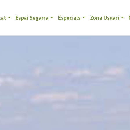
tat
Espai Segarra
Especials
Zona Usuari