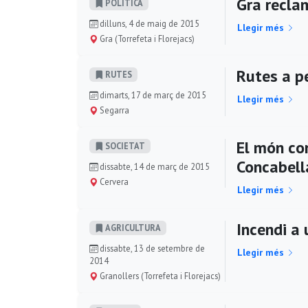
Gra reclam
POLÍ­TICA
dilluns, 4 de maig de 2015
Llegir més
Gra (Torrefeta i Florejacs)
Rutes a pe
RUTES
dimarts, 17 de març de 2015
Llegir més
Segarra
El món co
SOCIETAT
Concabella
dissabte, 14 de març de 2015
Cervera
Llegir més
Incendi a 
AGRICULTURA
dissabte, 13 de setembre de
Llegir més
2014
Granollers (Torrefeta i Florejacs)