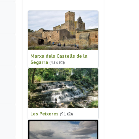
Marxa dels Castells de la
Segarra
(438
)
Les Peixeres
(91
)