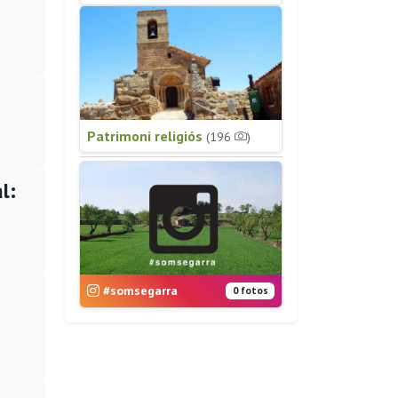
Patrimoni religiós
(196
)
l:
#somsegarra
0 fotos