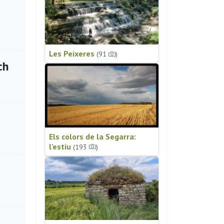
Les Peixeres
(91
)
ch
Els colors de la Segarra:
l'estiu
(193
)