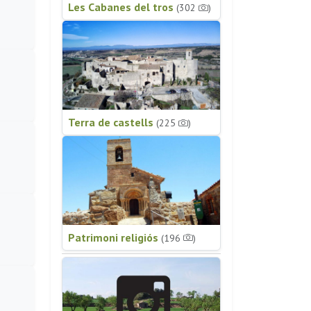
Les Cabanes del tros
(302
)
Terra de castells
(225
)
Patrimoni religiós
(196
)