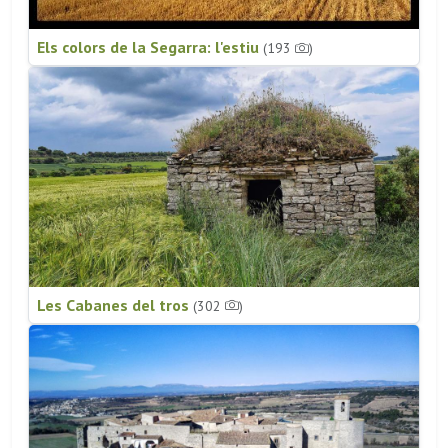
Els colors de la Segarra: l'estiu
(193
)
Les Cabanes del tros
(302
)