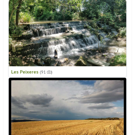
Les Peixeres
(91
)