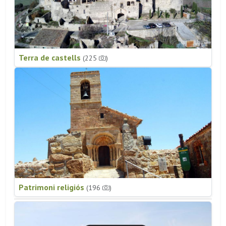
Terra de castells
(225
)
Patrimoni religiós
(196
)