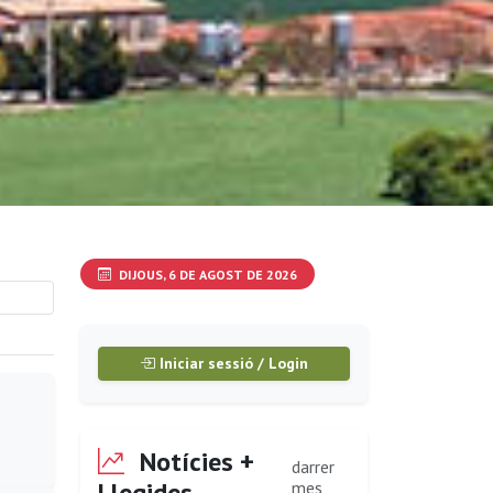
DIJOUS, 6 DE AGOST DE 2026
Iniciar sessió / Login
Notícies +
darrer
Llegides
mes