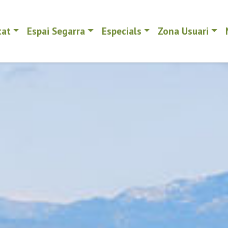
tat
Espai Segarra
Especials
Zona Usuari