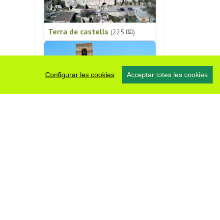
Terra de castells
(225
)
Configurar les cookies
Acceptar totes les cookies
Patrimoni religiós
(196
)
#somsegarra
0 fotos